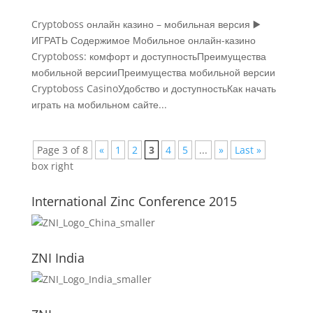
Cryptoboss онлайн казино – мобильная версия ▶️
ИГРАТЬ Содержимое Мобильное онлайн-казино
Cryptoboss: комфорт и доступностьПреимущества
мобильной версииПреимущества мобильной версии
Cryptoboss CasinoУдобство и доступностьКак начать
играть на мобильном сайте...
Page 3 of 8
«
1
2
3
4
5
...
»
Last »
box right
International Zinc Conference 2015
ZNI India