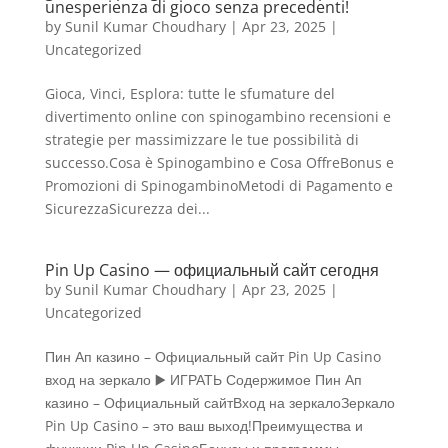
unesperienza di gioco senza precedenti!
by
Sunil Kumar Choudhary
|
Apr 23, 2025
|
Uncategorized
Gioca, Vinci, Esplora: tutte le sfumature del
divertimento online con spinogambino recensioni e
strategie per massimizzare le tue possibilità di
successo.Cosa è Spinogambino e Cosa OffreBonus e
Promozioni di SpinogambinoMetodi di Pagamento e
SicurezzaSicurezza dei...
Pin Up Casino — официальный сайт сегодня
by
Sunil Kumar Choudhary
|
Apr 23, 2025
|
Uncategorized
Пин Ап казино – Официальный сайт Pin Up Casino
вход на зеркало ▶️ ИГРАТЬ Содержимое Пин Ап
казино – Официальный сайтВход на зеркалоЗеркало
Pin Up Casino – это ваш выход!Преимущества и