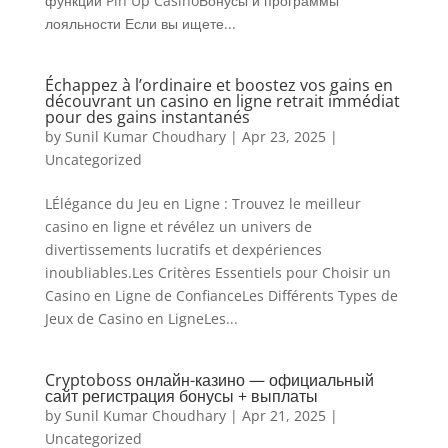
функции Pin Up CasinoБонусы и программы
лояльности Если вы ищете...
Échappez à l’ordinaire et boostez vos gains en
découvrant un casino en ligne retrait immédiat
pour des gains instantanés
by
Sunil Kumar Choudhary
|
Apr 23, 2025
|
Uncategorized
LÉlégance du Jeu en Ligne : Trouvez le meilleur
casino en ligne et révélez un univers de
divertissements lucratifs et dexpériences
inoubliables.Les Critères Essentiels pour Choisir un
Casino en Ligne de ConfianceLes Différents Types de
Jeux de Casino en LigneLes...
Cryptoboss онлайн-казино — официальный
сайт регистрация бонусы + выплаты
by
Sunil Kumar Choudhary
|
Apr 21, 2025
|
Uncategorized