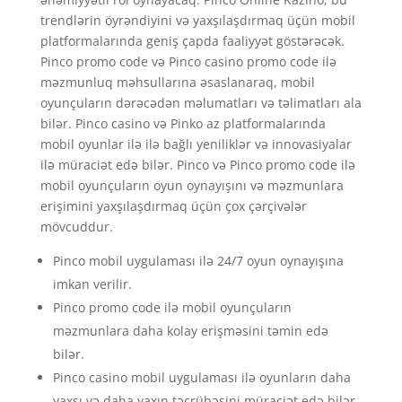
trendlərin öyrəndiyini və yaxşılaşdırmaq üçün mobil
platformalarında geniş çapda faaliyyət göstərəcək.
Pinco promo code və Pinco casino promo code ilə
məzmunluq məhsullarına əsaslanaraq, mobil
oyunçuların dərəcədən məlumatları və təlimatları ala
bilər. Pinco casino və Pinko az platformalarında
mobil oyunlar ilə ilə bağlı yeniliklər və innovasiyalar
ilə müraciət edə bilər. Pinco və Pinco promo code ilə
mobil oyunçuların oyun oynayışını və məzmunlara
erişimini yaxşılaşdırmaq üçün çox çərçivələr
mövcuddur.
Pinco mobil uygulaması ilə 24/7 oyun oynayışına
imkan verilir.
Pinco promo code ilə mobil oyunçuların
məzmunlara daha kolay erişməsini təmin edə
bilər.
Pinco casino mobil uygulaması ilə oyunların daha
yaxşı və daha yaxın təcrübəsini müraciət edə bilər.