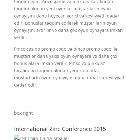
təqdim edir. Pinco game və pinko az tərəfindən
təqdim olunan yeni oyunlar müştərilərin oyun
oynayışını daha heyecan verici və keyfiyyətli qədər
edir. Bonuslar təqdim edilərək müştərilərin oyun
oynayışını artırılır və daha çox oyun oynayara imkan
verilir.
Pinco casino promo code və pinco promo code ilə
müştərilər daha yaxşı oyun oynayara və daha çox
bonus alara imkan verilir. Pinko və pinko az
tərəfindən təqdim olunan yeni xidmətlər
müştərilərin oyun oynayışını daha rahat və keyfiyyətli
qədər edir.
box right
International Zinc Conference 2015