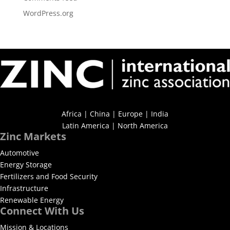
WordPress.org
Africa
| China | Europe |
India
Latin America
| North America
Zinc Markets
Automotive
Energy Storage
Fertilizers and Food Security
Infrastructure
Renewable Energy
Connect With Us
Mission & Locations