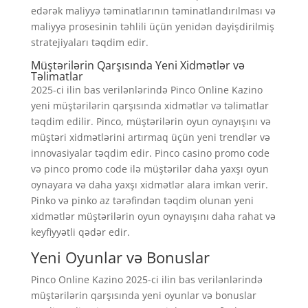
edərək maliyyə təminatlarının təminatlandırılması və
maliyyə prosesinin təhlili üçün yenidən dəyişdirilmiş
stratejiyaları təqdim edir.
Müştərilərin Qarşısında Yeni Xidmətlər və
Təlimatlar
2025-ci ilin bas verilənlərində Pinco Online Kazino
yeni müştərilərin qarşısında xidmətlər və təlimatlar
təqdim edilir. Pinco, müştərilərin oyun oynayışını və
müştəri xidmətlərini artırmaq üçün yeni trendlər və
innovasiyalar təqdim edir. Pinco casino promo code
və pinco promo code ilə müştərilər daha yaxşı oyun
oynayara və daha yaxşı xidmətlər alara imkan verir.
Pinko və pinko az tərəfindən təqdim olunan yeni
xidmətlər müştərilərin oyun oynayışını daha rahat və
keyfiyyətli qədər edir.
Yeni Oyunlar və Bonuslar
Pinco Online Kazino 2025-ci ilin bas verilənlərində
müştərilərin qarşısında yeni oyunlar və bonuslar