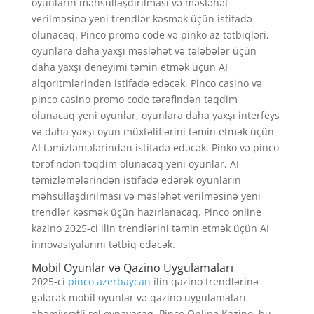
oyunların məhsullaşdırılması və məsləhət
verilməsinə yeni trendlər kəsmək üçün istifadə
olunacaq. Pinco promo code və pinko az tətbiqləri,
oyunlara daha yaxşı məsləhət və tələbələr üçün
daha yaxşı deneyimi təmin etmək üçün AI
alqoritmlərindən istifadə edəcək. Pinco casino və
pinco casino promo code tərəfindən təqdim
olunacaq yeni oyunlar, oyunlara daha yaxşı interfeys
və daha yaxşı oyun müxtəliflərini təmin etmək üçün
AI təmizləmələrindən istifadə edəcək. Pinko və pinco
tərəfindən təqdim olunacaq yeni oyunlar, AI
təmizləmələrindən istifadə edərək oyunların
məhsullaşdırılması və məsləhət verilməsinə yeni
trendlər kəsmək üçün hazırlanacaq. Pinco online
kazino 2025-ci ilin trendlərini təmin etmək üçün AI
innovasiyalarını tətbiq edəcək.
Mobil Oyunlar və Qazino Uygulamaları
2025-ci
pinco azerbaycan
ilin qazino trendlərinə
gələrək mobil oyunlar və qazino uygulamaları
əhəmiyyətli rol oynayacaq. Pinco Online Kazino, bu