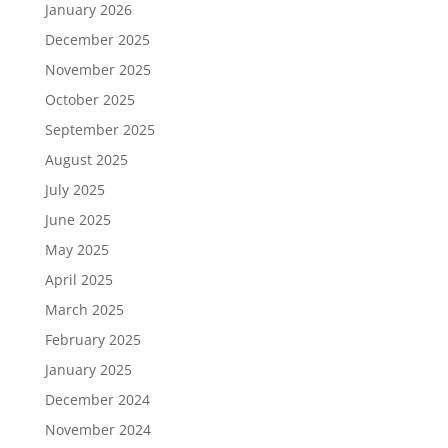
January 2026
December 2025
November 2025
October 2025
September 2025
August 2025
July 2025
June 2025
May 2025
April 2025
March 2025
February 2025
January 2025
December 2024
November 2024