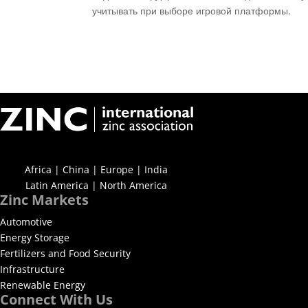
учитывать при выборе игровой платформы.
Africa
| China | Europe |
India
Latin America
| North America
Zinc Markets
Automotive
Energy Storage
Fertilizers and Food Security
Infrastructure
Renewable Energy
Connect With Us