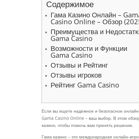
Содержимое
Гама Казино Онлайн – Gam
Casino Online – Обзор (202
Преимущества и Недостатк
Gama Casino
Возможности и Функции
Gama Casino
Отзывы и Рейтинг
Отзывы игроков
Рейтинг Gama Casino
Если вы ищете надежное и безопасное онлайн-к
Gama Casino Online – ваш выбор. В этом обзо
казино, чтобы помочь вам принять решение.
Гама казино – это международная онлайн-игро