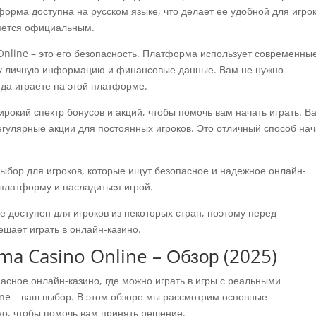
тформа доступна на русском языке, что делает ее удобной для игро
вляется официальным.
nline – это его безопасность. Платформа использует современны
шу личную информацию и финансовые данные. Вам не нужно
гда играете на этой платформе.
рокий спектр бонусов и акций, чтобы помочь вам начать играть. В
егулярные акции для постоянных игроков. Это отличный способ нач
выбор для игроков, которые ищут безопасное и надежное онлайн-
платформу и насладиться игрой.
е доступен для игроков из некоторых стран, поэтому перед
ешает играть в онлайн-казино.
ma Casino Online – Обзор (2025)
асное онлайн-казино, где можно играть в игры с реальными
e – ваш выбор. В этом обзоре мы рассмотрим основные
но, чтобы помочь вам принять решение.