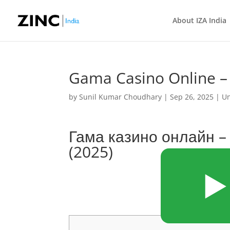
About IZA India
Gama Casino Online –
by
Sunil Kumar Choudhary
|
Sep 26, 2025
|
Un
Гама казино онлайн –
(2025)
▶