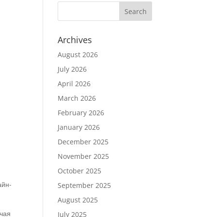
Archives
August 2026
July 2026
April 2026
March 2026
February 2026
January 2026
December 2025
November 2025
October 2025
о
айн-
September 2025
August 2025
ючая
July 2025