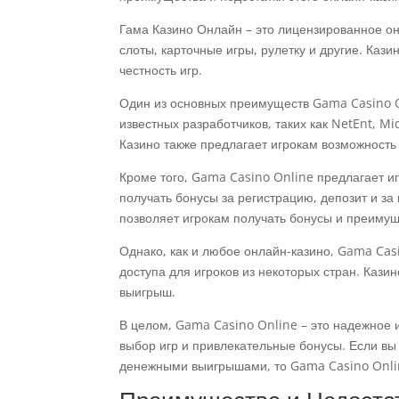
Гама Казино Онлайн – это лицензированное он
слоты, карточные игры, рулетку и другие. Ка
честность игр.
Один из основных преимуществ Gama Casino On
известных разработчиков, таких как NetEnt, Mi
Казино также предлагает игрокам возможность 
Кроме того, Gama Casino Online предлагает 
получать бонусы за регистрацию, депозит и за
позволяет игрокам получать бонусы и преимущ
Однако, как и любое онлайн-казино, Gama Casi
доступа для игроков из некоторых стран. Каз
выигрыш.
В целом, Gama Casino Online – это надежное 
выбор игр и привлекательные бонусы. Если вы
денежными выигрышами, то Gama Casino Onli