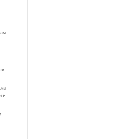
кам
рая
ами
и и
и