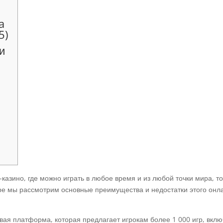
a
5)
и
азино, где можно играть в любое время и из любой точки мира, т
ре мы рассмотрим основные преимущества и недостатки этого онл
вая платформа, которая предлагает игрокам более 1 000 игр, вкл