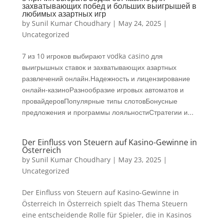
захватывающих побед и больших выигрышей в
любимых азартных игр
by
Sunil Kumar Choudhary
|
May 24, 2025
|
Uncategorized
7 из 10 игроков выбирают vodka casino для
выигрышных ставок и захватывающих азартных
развлечений онлайн.Надежность и лицензирование
онлайн-казиноРазнообразие игровых автоматов и
провайдеровПопулярные типы слотовБонусные
предложения и программы лояльностиСтратегии и...
Der Einfluss von Steuern auf Kasino-Gewinne in
Österreich
by
Sunil Kumar Choudhary
|
May 23, 2025
|
Uncategorized
Der Einfluss von Steuern auf Kasino-Gewinne in
Österreich In Österreich spielt das Thema Steuern
eine entscheidende Rolle für Spieler, die in Kasinos