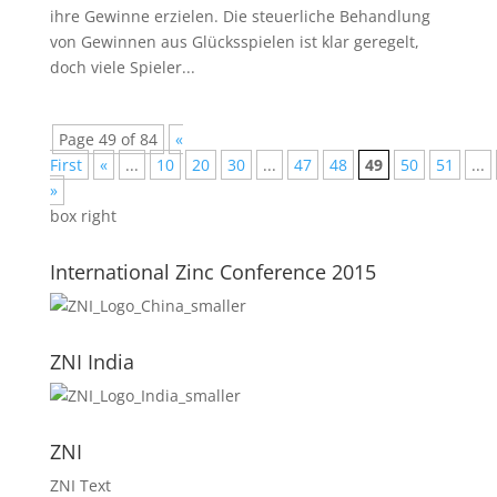
ihre Gewinne erzielen. Die steuerliche Behandlung
von Gewinnen aus Glücksspielen ist klar geregelt,
doch viele Spieler...
Page 49 of 84
«
First
«
...
10
20
30
...
47
48
49
50
51
...
»
box right
International Zinc Conference 2015
ZNI India
ZNI
ZNI Text