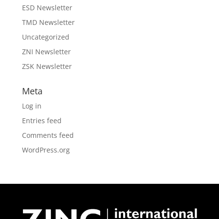
ESD Newsletter
TMD Newsletter
Uncategorized
ZNI Newsletter
ZSK Newsletter
Meta
Log in
Entries feed
Comments feed
WordPress.org