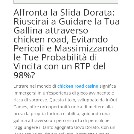
Affronta la Sfida Dorata:
Riuscirai a Guidare la Tua
Gallina attraverso
chicken road, Evitando
Pericoli e Massimizzando
le Tue Probabilità di
Vincita con un RTP del
98%?
Entrare nel mondo di
chicken road casino
significa
immergersi in un’esperienza di gioco avvincente e
ricca di sorprese. Questo titolo, sviluppato da InOut
Games, offre un’opportunità unica di mettere alla
prova la propria fortuna e abilità, guidando una
gallina attraverso un percorso irto di pericoli per
raggiungere il tanto agognato Uovo Dorato. Con un