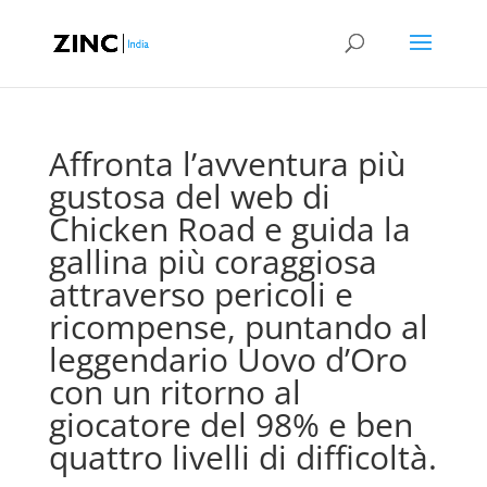
Affronta l’avventura più
gustosa del web di
Chicken Road e guida la
gallina più coraggiosa
attraverso pericoli e
ricompense, puntando al
leggendario Uovo d’Oro
con un ritorno al
giocatore del 98% e ben
quattro livelli di difficoltà.