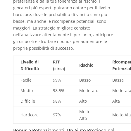
preferenze e dalla tua tolleranza al rischio. I
giocatori più esperti potranno optare per il livello
hardcore, dove le probabilità di vincita sono più
basse, ma anche le ricompense potenziali sono
maggiori. La strategia migliore consiste
nell’analizzare attentamente il percorso, anticipare
gli ostacoli e sfruttare i bonus per aumentare le
proprie possibilità di successo.
Livello di
RTP
Ricompe
Rischio
Difficoltà
(circa)
Potenzia
Facile
99%
Basso
Bassa
Medio
98.5%
Moderato
Moderat
Difficile
98%
Alto
Alta
Molto
Hardcore
97%
Molto Alt
Alto
Bonus e Potenziamenti: Un Aiuto Prezioso nel