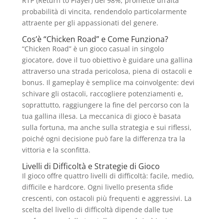
RTP (Return to Player) del 98%, promette un’alta
probabilità di vincita, rendendolo particolarmente
attraente per gli appassionati del genere.
Cos’è “Chicken Road” e Come Funziona?
“Chicken Road” è un gioco casual in singolo
giocatore, dove il tuo obiettivo è guidare una gallina
attraverso una strada pericolosa, piena di ostacoli e
bonus. Il gameplay è semplice ma coinvolgente: devi
schivare gli ostacoli, raccogliere potenziamenti e,
soprattutto, raggiungere la fine del percorso con la
tua gallina illesa. La meccanica di gioco è basata
sulla fortuna, ma anche sulla strategia e sui riflessi,
poiché ogni decisione può fare la differenza tra la
vittoria e la sconfitta.
Livelli di Difficoltà e Strategie di Gioco
Il gioco offre quattro livelli di difficoltà: facile, medio,
difficile e hardcore. Ogni livello presenta sfide
crescenti, con ostacoli più frequenti e aggressivi. La
scelta del livello di difficoltà dipende dalle tue