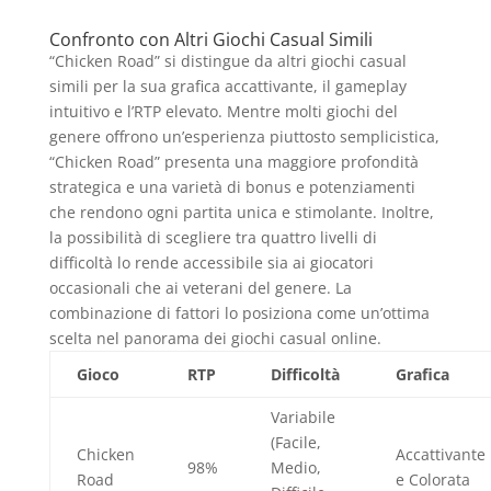
Confronto con Altri Giochi Casual Simili
“Chicken Road” si distingue da altri giochi casual
simili per la sua grafica accattivante, il gameplay
intuitivo e l’RTP elevato. Mentre molti giochi del
genere offrono un’esperienza piuttosto semplicistica,
“Chicken Road” presenta una maggiore profondità
strategica e una varietà di bonus e potenziamenti
che rendono ogni partita unica e stimolante. Inoltre,
la possibilità di scegliere tra quattro livelli di
difficoltà lo rende accessibile sia ai giocatori
occasionali che ai veterani del genere. La
combinazione di fattori lo posiziona come un’ottima
scelta nel panorama dei giochi casual online.
Gioco
RTP
Difficoltà
Grafica
Variabile
(Facile,
Chicken
Accattivante
98%
Medio,
Road
e Colorata