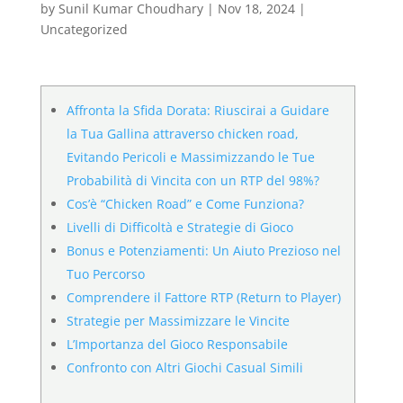
by
Sunil Kumar Choudhary
|
Nov 18, 2024
|
Uncategorized
Affronta la Sfida Dorata: Riuscirai a Guidare
la Tua Gallina attraverso chicken road,
Evitando Pericoli e Massimizzando le Tue
Probabilità di Vincita con un RTP del 98%?
Cos’è “Chicken Road” e Come Funziona?
Livelli di Difficoltà e Strategie di Gioco
Bonus e Potenziamenti: Un Aiuto Prezioso nel
Tuo Percorso
Comprendere il Fattore RTP (Return to Player)
Strategie per Massimizzare le Vincite
L’Importanza del Gioco Responsabile
Confronto con Altri Giochi Casual Simili