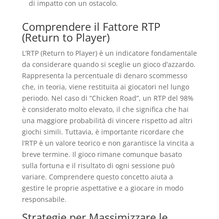
di impatto con un ostacolo.
Comprendere il Fattore RTP
(Return to Player)
L’RTP (Return to Player) è un indicatore fondamentale
da considerare quando si sceglie un gioco d’azzardo.
Rappresenta la percentuale di denaro scommesso
che, in teoria, viene restituita ai giocatori nel lungo
periodo. Nel caso di “Chicken Road”, un RTP del 98%
è considerato molto elevato, il che significa che hai
una maggiore probabilità di vincere rispetto ad altri
giochi simili. Tuttavia, è importante ricordare che
l’RTP è un valore teorico e non garantisce la vincita a
breve termine. Il gioco rimane comunque basato
sulla fortuna e il risultato di ogni sessione può
variare. Comprendere questo concetto aiuta a
gestire le proprie aspettative e a giocare in modo
responsabile.
Strategie per Massimizzare le