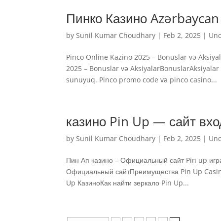
Пинко Казино Azərbaycan 
by
Sunil Kumar Choudhary
|
Feb 2, 2025
|
Unc
Pinco Online Kazino 2025 – Bonuslar və Aksiy
2025 – Bonuslar və AksiyalarBonuslarAksiyalar v
sunuyuq. Pinco promo code və pinco casino...
казино Pin Up — сайт вхо
by
Sunil Kumar Choudhary
|
Feb 2, 2025
|
Unc
Пин Ап казино – Официальный сайт Pin up игр
Официальный сайтПреимущества Pin Up CasinoИ
Up КазиноКак найти зеркало Pin Up...