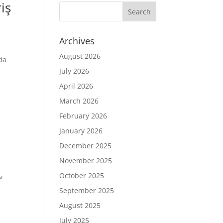
iş
Archives
August 2026
da
July 2026
April 2026
March 2026
February 2026
January 2026
December 2025
November 2025
October 2025
ν
September 2025
August 2025
July 2025