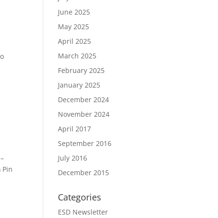
June 2025
May 2025
April 2025
March 2025
no
ı
February 2025
January 2025
December 2024
November 2024
April 2017
September 2016
 –
July 2016
 Pin
December 2015
Categories
ESD Newsletter