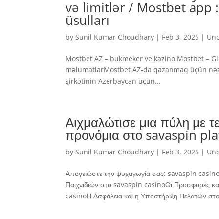
və limitlər / Mostbet app :
üsulları
by
Sunil Kumar Choudhary
|
Feb 3, 2025
|
Unc
Mostbet AZ – bukmeker ve kazino Mostbet – Gi
məlumatlarMostbet AZ-da qazanmaq üçün nəzər
şirkətinin Azerbaycan üçün...
Αιχμαλώτισε μια πύλη με τε
προνόμια στο savaspin pl
by
Sunil Kumar Choudhary
|
Feb 3, 2025
|
Unc
Απογειώστε την ψυχαγωγία σας: savaspin casino,
Παιχνιδιών στο savaspin casinoΟι Προσφορές κα
casinoΗ Ασφάλεια και η Υποστήριξη Πελατών στο.