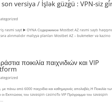
 son versiya / İşlək güzgü : VPN-siz gir
ategorized
riş rəsmi sayt ▶️ OYNA Содержимое Mostbet AZ rəsmi saytı haqqın
ə alınmalıdır maliyyə planları Mostbet AZ – bukmeker və kazino
ράστια ποικιλία παιχνιδιών και VIP
atform
ategorized
 με πάνω από 6000 παιχνίδια και καθημερινές απολαβές.Η Ποικιλία τω
ι οι Εκπτώσεις του savaspin casinoΤο VIP Πρόγραμμα του savaspin
..