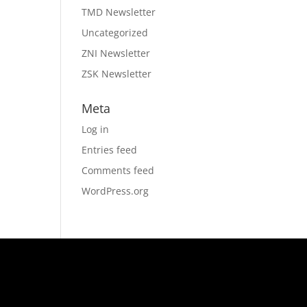
TMD Newsletter
Uncategorized
ZNI Newsletter
ZSK Newsletter
Meta
Log in
Entries feed
Comments feed
WordPress.org